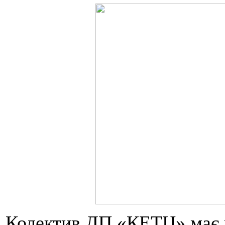
Колектив ДП «КЕТЦ» має в